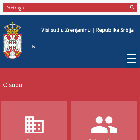
Viši sud u Zrenjaninu | Republika Srbija
Ћ
☰
O sudu