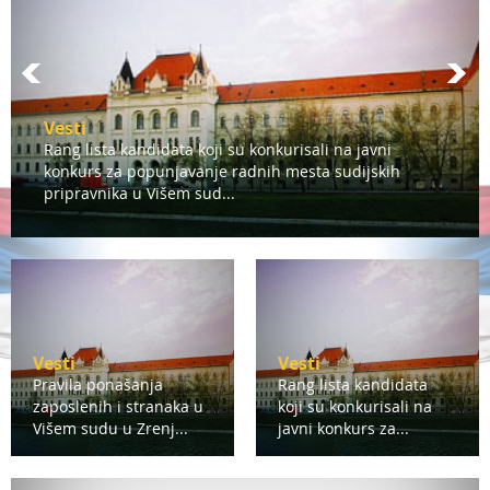
Vesti
Rang lista kandidata koji su konkurisali na javni
konkurs za popunjavanje radnih mesta sudijskih
pripravnika u Višem sud...
Vesti
Vesti
Pravila ponašanja
Rang lista kandidata
zaposlenih i stranaka u
koji su konkurisali na
Višem sudu u Zrenj...
javni konkurs za...