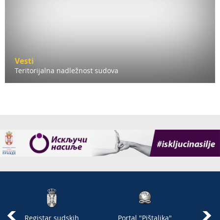
Vesti
Teritorijalna nadležnost sudova
Registar sudskih
Portal "Pištaljka"