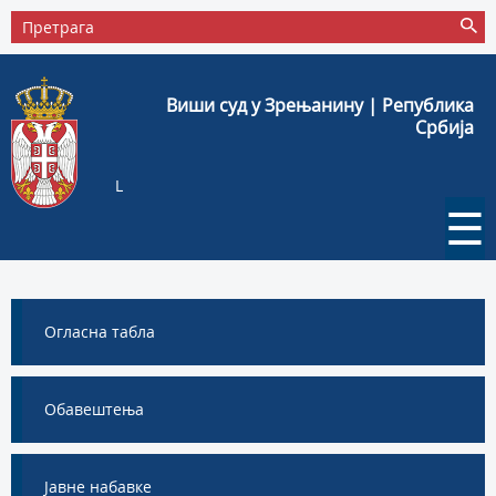
Виши суд у Зрењанину | Република
Србија
L
☰
Огласна табла
Обавештења
Јавне набавке