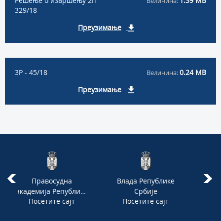
Решење о извршењу 2П
1.39 MB
Величина:
329/18
Преузимање
3Р - 45/18
0.24 MB
Величина:
Преузимање
Правосудна
Влада Републике
М
академија Републике
Србије
Посетите сајт
Посетите сајт
П
Србије