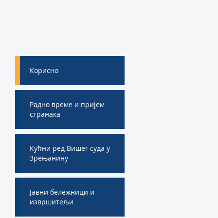
Корисно
Радно време и пријем
странака
Кућни ред Вишег суда у
Зрењанину
Јавни бележници и
извршитељи