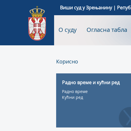
Виши суд у Зрењанину | Репуб
О суду
Огласна табла
Корисно
Радно време и кућни ред
Радно време
Кућни ред