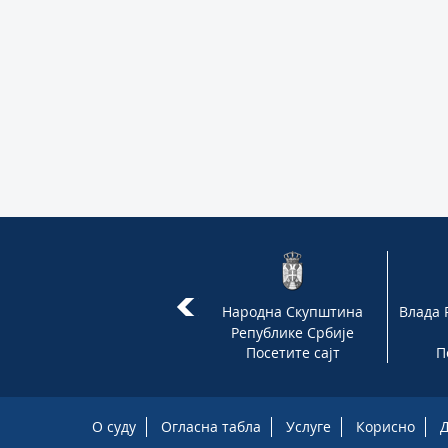
Портал "Пиштаљка"
Народна Скупштина
Влада 
Републике Србије
Посетите сајт
Посетите сајт
П
О суду
Огласна табла
Услуге
Корисно