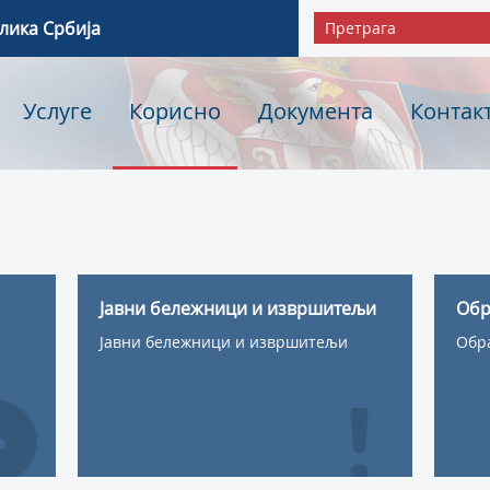
лика Србија
Услуге
Корисно
Документа
Контак
Јавни бележници и извршитељи
Обр
Јавни бележници и извршитељи
Обр