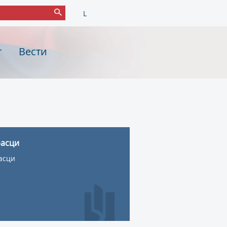
L
т
Вести
асци
асци