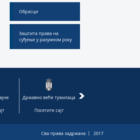
Обрасци
Заштита права на
суђење у разумном року
ајне
Државно веће тужилаца
Врховни касациони суд
јт
Посетите сајт
Посетите сајт
Сва права задржана
2017