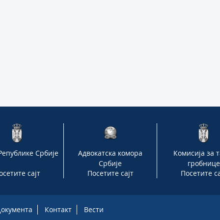
Републике Србије
Адвокатска комора
Комисија за т
Србије
гробнице
осетите сајт
Посетите сајт
Посетите са
Документа
Контакт
Вести