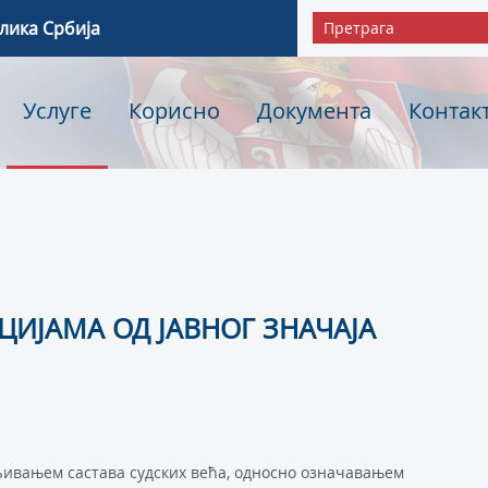
лика Србија
Услуге
Корисно
Документа
Контак
ИЈАМА ОД ЈАВНОГ ЗНАЧАЈА
вљивањем састава судских већа, односно означавањем