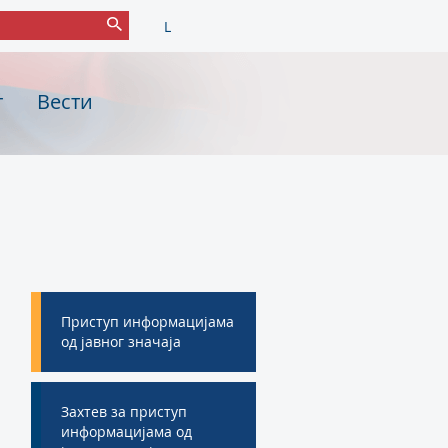
L
т
Вести
Приступ информацијама
од јавног значаја
Захтев за приступ
информацијама од