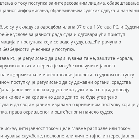
ештења о току поступка заинтересованим лицима, обавештавањ
ва јавног информисања, објављивањем судских одлука и начелни
бље су, у складу са одредбом члана 97 став 1 Устава РС, и Судск
ебне услове за јавност рада суда и одговарајући приступ
ација и поступака који се воде у суду, водећи рачуна о
 безбедности учесника у поступку.
тава РС, је регулисано да ради чувања тајне, заштите морала,
ругих општих интереса је могуће искључити јавност.
 на информисање и извештавање јавности о судском поступку,
ном поступку, је регулисано да су државни органи, средства
ана, јавне личности и друга лица дужни да се придржавају
ран кривим за кривично дело док то не буде утврђено
да и да својим јавним изјавама о кривичном поступку који је у
упка, права окривљеног и оштећеног и начело судске
е искључити јавност током целе главне расправе или током
еси чувања службене, пословне или личне тајне, интерес јавног