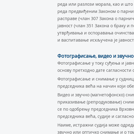
реда или разлози морала, као и што
реда предвиђеним Законом о парни
расправе (члан 307 Закона о парнич
јавност (члан 351 Закона о браку и 
утврђивања и оспоравања очинства,
и васпитавање искључена је јавност 
Фотографисање, видео и звучн
Фотографисање у току суђења и јавн
основу претходно дате сагласности с
Фотографисање и снимање у судниц
председника већа на начин који обе
Видео и звучно (магнетофонско) сни
приказивање (репродуковање) снимк
се по одобрењу председника Врхов
председника већа, судије и сагласно
Наиме, истражни судија може одред
звучно или оптичко снимање и о том