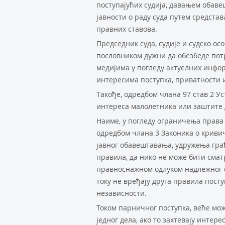
поступајућих судија, давањем обав
јавности о раду суда путем средста
правних ставова.
Председник суда, судије и судско осо
пословником дужни да обезбеде потр
медијима у погледу актуелних информ
интересима поступка, приватности и
Такође, одредбом члана 97 став 2 Ус
интереса малолетника или заштите д
Наиме, у погледу ограничења права
одредбом члана 3 Законика о кривич
јавног обавештавања, удружења грађ
правила, да нико не може бити смат
правноснажном одлуком надлежног су
току не вређају друга правила пост
независности.
Током парничног поступка, веће мож
једног дела, ако то захтевају интер