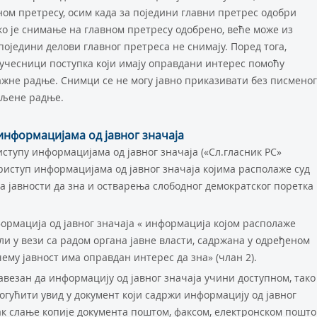
ом претресу, осим када за поједини главни претрес одобри
ко је снимање на главном претресу одобрено, веће може из
поједини делови главног претреса не снимају. Поред тога,
 учесници поступка који имају оправдани интерес помоћу
жне радње. Снимци се не могу јавно приказивати без писменог
мљене радње.
информацијама од јавног значаја
иступу информацијама од јавног значаја («Сл.гласник РС»
приступ информацијама од јавног значаја којима располаже суд
 јавности да зна и остварења слободног демократског поретка
ормација од јавног значаја « информација којом располаже
или у вези са радом органа јавне власти, садржана у одређеном
 чему јавност има оправдан интерес да зна» (члан 2).
бавезан да информацију од јавног значаја учини доступном, тако
гућити увид у документ који садржи информацију од јавног
ак слање копије документа поштом, факсом, електронском пошт