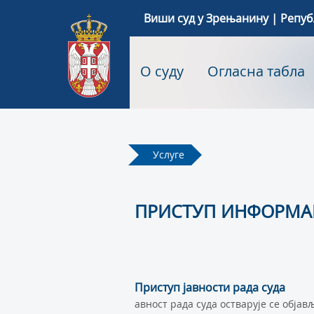
Виши суд у Зрењанину | Репуб
О суду
Огласна табла
Услуге
ПРИСТУП ИНФОРМАЦ
Приступ јавности рада суда
авност рада суда остварује се обја