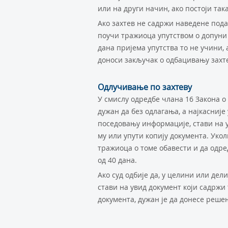
или на други начин, ако постоји така
Ако захтев не садржи наведене пода
поучи тражиоца упутством о допуни к
дана пријема упутства то не учини, 
доноси закључак о одбацивању захте
Одлучивање по захтеву
У смислу одредбе члана 16 Закона о
дужан да без одлагања, а најкасније
поседовању информације, стави на 
му или упути копију документа. Укол
тражиоца о томе обавести и да одре
од 40 дана.
Ако суд одбије да, у целини или де
стави на увид документ који садржи 
документа, дужан је да донесе реше