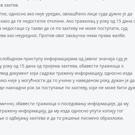
в захтев.
тке, односно ако није уредан, овлашћено лице суда дужно је да
ако да те недостатке отклони. Ако тражилац у року од 15 дана 
а недостаци су такви да се по захтеву не може поступати, суд
ва као неуредног, Против овог закључка нема права жалбе.
 слободном приступу информацијама од јавног значаја суд је
 у року од 15 дана од пријема захтева, обавести тражиоца о
увид документ који садржи тражену информацију, односно изда
ико није у могућности да то учини у наведеном року, дужан је да
ди накнадни рок за поступање по захтеву, који не може бити ду
лимично, обавести тражиоца о поседовању информације, да му
тражену информацију, да му изда односно упути копију тог
ње о одбијању захтева и да то решење писмено образложи.