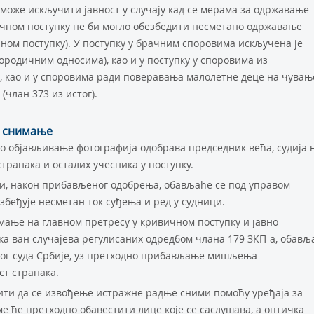
 може искључити јавност у случају кад се мерама за одржавање
чном поступку не би могло обезбедити несметано одржавање
ном поступку). У поступку у брачним споровима искључена је
породичним односима), као и у поступку у споровима из
 као и у споровима ради поверавања малолетне деце на чувањ
(члан 373 из истог).
о снимање
о објављивање фотографија одобрава председник већа, судија 
транака и осталих учесника у поступку.
и, након прибављеног одобрења, обављаће се под управом
збеђује несметан ток суђења и ред у судници.
мање на главном претресу у кривичном поступку и јавно
а ван случајева регулисаних одредбом члана 179 ЗКП-а, обављ
ног суда Србије, уз претходно прибављање мишљења
ст странака.
ити да се извођење истражне радње сними помоћу уређаја за
е ће претходно обавестити лице које се саслушава, а оптичка