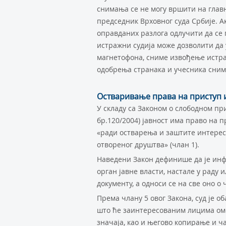
снимања се не могу вршити на главн
председник Врховног суда Србије. А
оправданих разлога одлучити да се 
истражни судија може дозволити да
магнетофона, сниме извођење истра
одобрења странака и учесника сни
Остваривање права на приступ 
У складу са Законом о слободном пр
бр.120/2004) јавност има право на 
«ради остварења и заштите интереса
отвореног друштва» (члан 1).
Наведени Закон дефинише да је инф
орган јавне власти, настале у раду 
документу, а односи се на све оно о
Према члану 5 овог Закона, суд је о
што ће заинтересованим лицима омо
значаја, као и његово копирање и ч