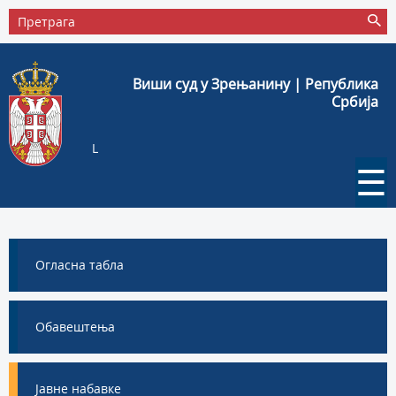
Виши суд у Зрењанину | Република
Србија
L
☰
Огласна табла
Обавештења
Јавне набавке