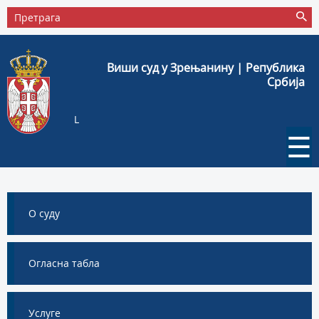
Виши суд у Зрењанину | Република
Србија
L
☰
О суду
Огласна табла
Услуге