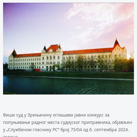
Виши суд у Зрењанину оглашава јавни конкурс за
попуњавање радног места судијског приправника, објављен
у „Службеном гласнику РС” број 75/04 од 6. септембра 2024.
године.