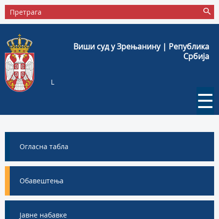
Виши суд у Зрењанину | Република
Србија
L
☰
Огласна табла
Обавештења
Јавне набавке