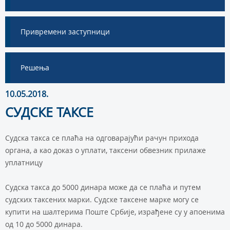
Привремени заступници
Решења
10.05.2018.
СУДСКЕ ТАКСЕ
Судска такса се плаћа на одговарајући рачун прихода
органа, а као доказ о уплати, таксени обвезник прилаже
уплатницу
Судска такса до 5000 динара може да се плаћа и путем
судских таксених марки. Судске таксене марке могу се
купити на шалтерима Поште Србије, израђене су у апоенима
од 10 до 5000 динара.