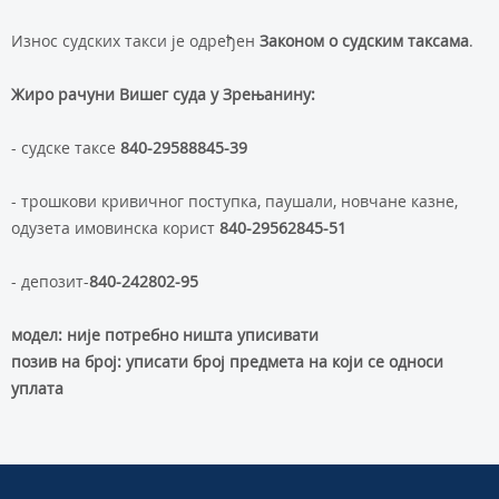
Износ судских такси је одређен
Законом о судским таксама
.
Жиро рачуни Вишег суда у Зрењанину:
- судске таксе
840-29588845-39
- трошкови кривичног поступка, паушали, новчане казне,
одузета имовинска корист
840-29562845-51
- депозит-
840-242802-95
модел: није потребно ништа уписивати
позив на број: уписати број предмета на који се односи
уплата