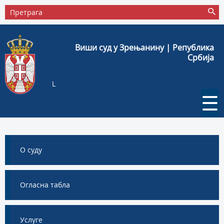
Виши суд у Зрењанину | Република
Србија
L
☰
О суду
Огласна табла
Услуге