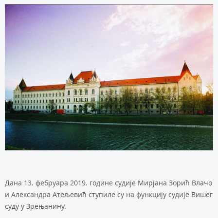
Дана 13. фебруара 2019. године судије Мирјана Зорић Влачо
и Александра Атељевић ступиле су на функцију судије Вишег
суду у Зрењанину.