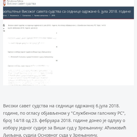
Високи савет судства на седници одржаној 6.јула 2018.
године, по огласу објављеном у "Службеном галснику РС",
број 14/18 од 23. фебруара 2018. године донео је одлуку о
избору једног судије за Виши суд у Зрењанину: Аћимовић
Љиљана, судија Основног суда у Зрењанину.