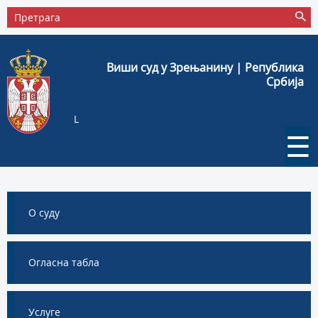
Виши суд у Зрењанину | Република
Србија
L
☰
О суду
Огласна табла
Услуге